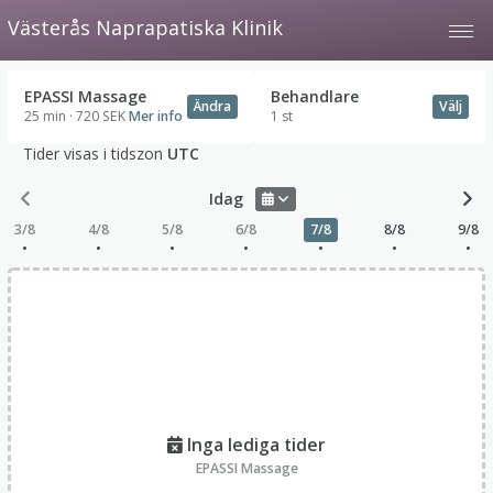
Västerås Naprapatiska Klinik
Tog
EPASSI Massage
Behandlare
Ändra
Välj
25 min · 720 SEK
Mer info
1 st
Tider visas i tidszon
UTC
Idag
17/8
18/8
19/8
20/8
21/8
22/8
23/8
•
•
•
•
Nästa lediga tid
17 aug